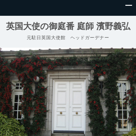
英国大使の御庭番 庭師 濱野義弘
元駐日英国大使館 ヘッドガーデナー