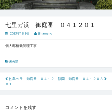
七里ガ浜 御庭番 ０４１２０１
2023年1月9日
@hamano
個人邸植栽管理工事
未分類
投
佐島の丘 御庭番 ０４１２
静岡 御庭番 ０４１２０３
０１
稿
ナ
ビ
コメントを残す