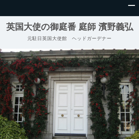
英国大使の御庭番 庭師 濱野義弘
元駐日英国大使館 ヘッドガーデナー