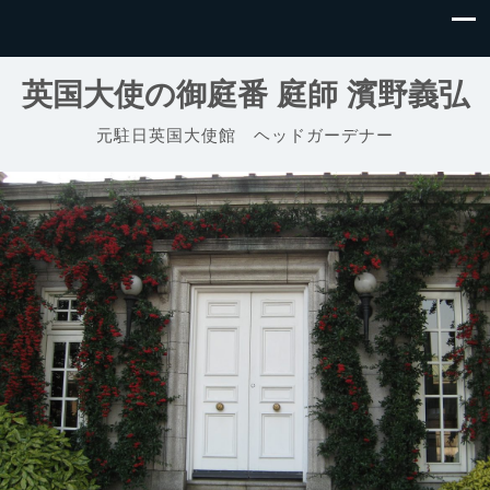
英国大使の御庭番 庭師 濱野義弘
元駐日英国大使館 ヘッドガーデナー