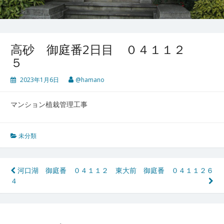
高砂 御庭番2日目 ０４１１２
５
2023年1月6日
@hamano
マンション植栽管理工事
未分類
投
河口湖 御庭番 ０４１１２
東大前 御庭番 ０４１１２６
４
稿
ナ
ビ