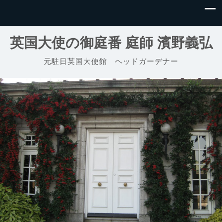
英国大使の御庭番 庭師 濱野義弘
元駐日英国大使館 ヘッドガーデナー