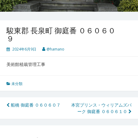
駿東郡 長泉町 御庭番 ０６０６０
９
2024年6月9日
@hamano
美術館植栽管理工事
未分類
投
船橋 御庭番 ０６０６０７
本宮プリンス・ウィリアムズパ
ーク 御庭番 ０６０６１０
稿
ナ
ビ