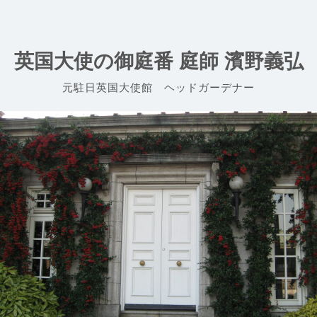
Skip
to
content
英国大使の御庭番 庭師 濱野義弘
元駐日英国大使館 ヘッドガーデナー