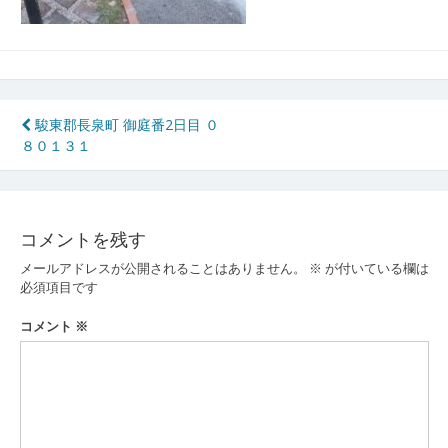
投
駿東郡長泉町 御庭番2日目 ０
８０１３１
稿
ナ
ビ
コメントを残す
ゲ
メールアドレスが公開されることはありません。
※
が付いている欄は
ー
必須項目です
シ
コメント
※
ョ
ン