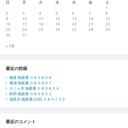
日
月
火
水
木
金
土
1
2
3
4
5
6
7
8
9
10
11
12
13
14
15
16
17
18
19
20
21
22
23
24
25
26
27
28
29
30
31
« 7月
最近の投稿
鎌倉 御庭番 ０８０８０８
勝浦 御庭番 ０８０８０７
さくら市 御庭番 ０８０８０４
町田 御庭番 ０８０８０１
福島市 御庭番2日目 ０８０７２２
最近のコメント