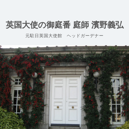
Skip
to
content
英国大使の御庭番 庭師 濱野義弘
元駐日英国大使館 ヘッドガーデナー