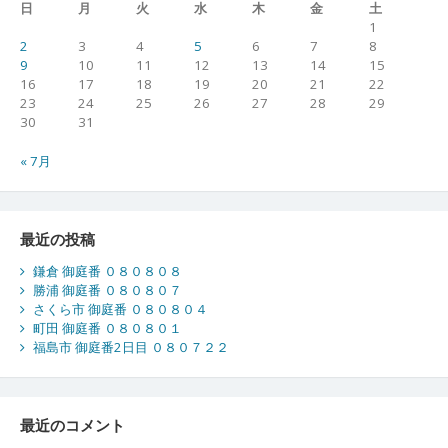
日
月
火
水
木
金
土
1
2
3
4
5
6
7
8
9
10
11
12
13
14
15
16
17
18
19
20
21
22
23
24
25
26
27
28
29
30
31
« 7月
最近の投稿
鎌倉 御庭番 ０８０８０８
勝浦 御庭番 ０８０８０７
さくら市 御庭番 ０８０８０４
町田 御庭番 ０８０８０１
福島市 御庭番2日目 ０８０７２２
最近のコメント