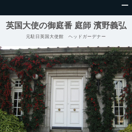
英国大使の御庭番 庭師 濱野義弘
元駐日英国大使館 ヘッドガーデナー