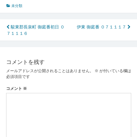
未分類
投
駿東郡長泉町 御庭番初日 ０
伊東 御庭番 ０７１１１７
７１１１６
稿
ナ
ビ
コメントを残す
ゲ
メールアドレスが公開されることはありません。
※
が付いている欄は
ー
必須項目です
シ
コメント
※
ョ
ン