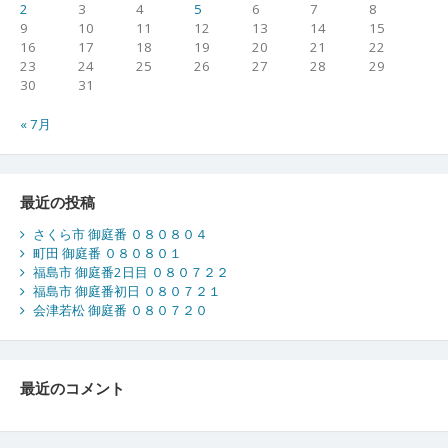
2
3
4
5
6
7
8
9
10
11
12
13
14
15
16
17
18
19
20
21
22
23
24
25
26
27
28
29
30
31
« 7月
最近の投稿
さくら市 御庭番 ０８０８０４
町田 御庭番 ０８０８０１
福島市 御庭番2日目 ０８０７２２
福島市 御庭番初日 ０８０７２１
会津若松 御庭番 ０８０７２０
最近のコメント