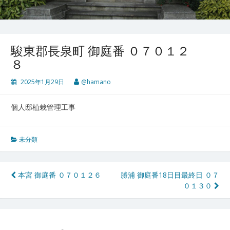
駿東郡長泉町 御庭番 ０７０１２
８
2025年1月29日
@hamano
個人邸植栽管理工事
未分類
投
本宮 御庭番 ０７０１２６
勝浦 御庭番18日目最終日 ０７
０１３０
稿
ナ
ビ