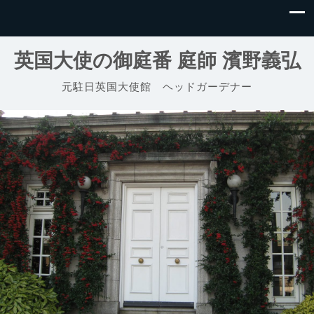
英国大使の御庭番 庭師 濱野義弘
元駐日英国大使館 ヘッドガーデナー