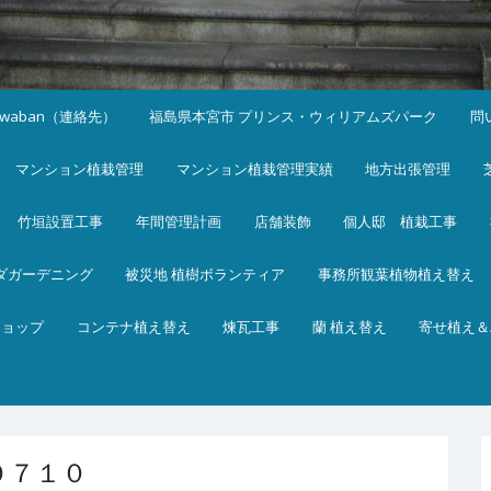
iwaban（連絡先）
福島県本宮市 プリンス・ウィリアムズパーク
問
マンション植栽管理
マンション植栽管理実績
地方出張管理
竹垣設置工事
年間管理計画
店舗装飾
個人邸 植栽工事
ダガーデニング
被災地 植樹ボランティア
事務所観葉植物植え替え
ショップ
コンテナ植え替え
煉瓦工事
蘭 植え替え
寄せ植え＆
０７１０