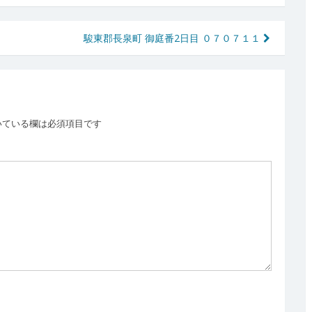
駿東郡長泉町 御庭番2日目 ０７０７１１
いている欄は必須項目です