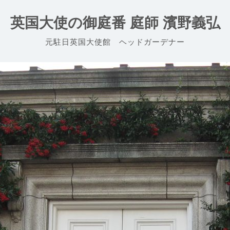
英国大使の御庭番 庭師 濱野義弘
元駐日英国大使館 ヘッドガーデナー