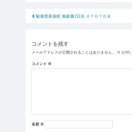
投
駿東郡長泉町 御庭番2日目 ０７０７０８
稿
ナ
コメントを残す
ビ
メールアドレスが公開されることはありません。
※
が付
ゲ
ー
コメント
※
シ
ョ
ン
名前
※