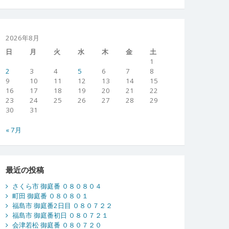
2026年8月
日
月
火
水
木
金
土
1
2
3
4
5
6
7
8
9
10
11
12
13
14
15
16
17
18
19
20
21
22
23
24
25
26
27
28
29
30
31
« 7月
最近の投稿
さくら市 御庭番 ０８０８０４
町田 御庭番 ０８０８０１
福島市 御庭番2日目 ０８０７２２
福島市 御庭番初日 ０８０７２１
会津若松 御庭番 ０８０７２０