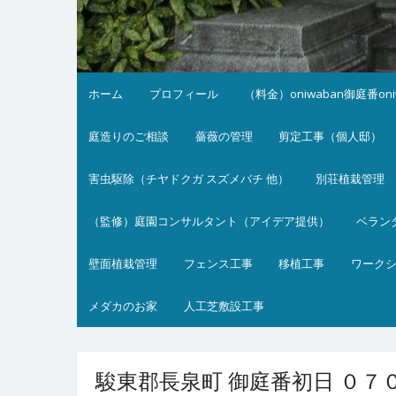
ホーム
プロフィール
（料金）oniwaban御庭番on
庭造りのご相談
薔薇の管理
剪定工事（個人邸）
害虫駆除（チヤドクガ スズメバチ 他）
別荘植栽管理
（監修）庭園コンサルタント（アイデア提供）
ベラン
壁面植栽管理
フェンス工事
移植工事
ワーク
メダカのお家
人工芝敷設工事
駿東郡長泉町 御庭番初日 ０７