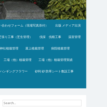
い合わせフォーム（現場写真添付）
出版 メディア出演
芝張り工事（芝生管理）
伐採 伐根工事
温室管理
神社植栽管理
屋上植栽管理
病院植栽管理
工場（他）植栽管理
工場（他）植栽管理実績
ハンギングフラワー
砂利 砂 防草シート敷設工事