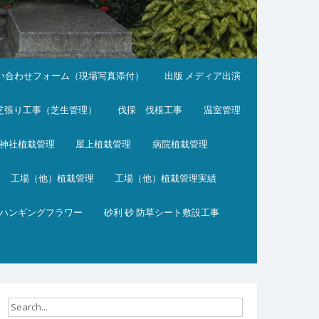
い合わせフォーム（現場写真添付）
出版 メディア出演
芝張り工事（芝生管理）
伐採 伐根工事
温室管理
神社植栽管理
屋上植栽管理
病院植栽管理
工場（他）植栽管理
工場（他）植栽管理実績
ハンギングフラワー
砂利 砂 防草シート敷設工事