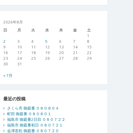
2026年8月
日
月
火
水
木
金
土
1
2
3
4
5
6
7
8
9
10
11
12
13
14
15
16
17
18
19
20
21
22
23
24
25
26
27
28
29
30
31
« 7月
最近の投稿
さくら市 御庭番 ０８０８０４
町田 御庭番 ０８０８０１
福島市 御庭番2日目 ０８０７２２
福島市 御庭番初日 ０８０７２１
会津若松 御庭番 ０８０７２０