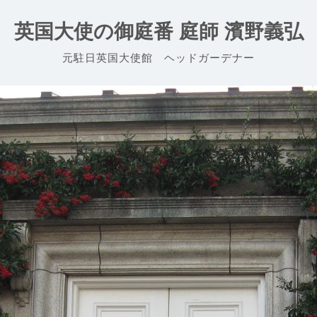
英国大使の御庭番 庭師 濱野義弘
元駐日英国大使館 ヘッドガーデナー