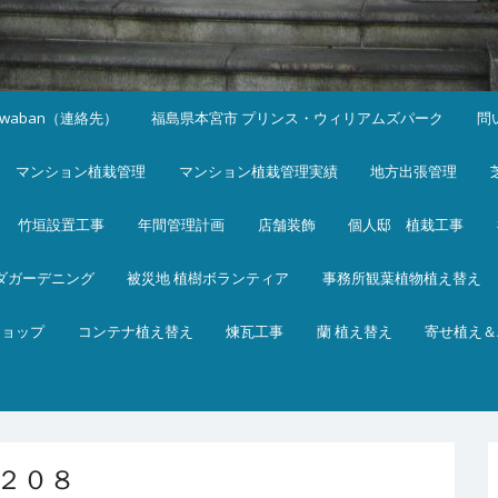
iwaban（連絡先）
福島県本宮市 プリンス・ウィリアムズパーク
問
マンション植栽管理
マンション植栽管理実績
地方出張管理
竹垣設置工事
年間管理計画
店舗装飾
個人邸 植栽工事
ダガーデニング
被災地 植樹ボランティア
事務所観葉植物植え替え
ショップ
コンテナ植え替え
煉瓦工事
蘭 植え替え
寄せ植え＆
２０８