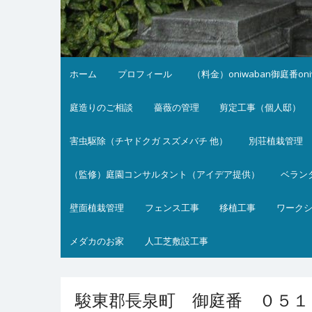
ホーム
プロフィール
（料金）oniwaban御庭番on
庭造りのご相談
薔薇の管理
剪定工事（個人邸）
害虫駆除（チヤドクガ スズメバチ 他）
別荘植栽管理
（監修）庭園コンサルタント（アイデア提供）
ベラン
壁面植栽管理
フェンス工事
移植工事
ワーク
メダカのお家
人工芝敷設工事
駿東郡長泉町 御庭番 ０５１