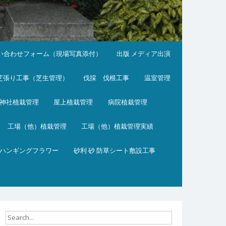
い合わせフォーム（現場写真添付）
出版 メディア出演
芝張り工事（芝生管理）
伐採 伐根工事
温室管理
神社植栽管理
屋上植栽管理
病院植栽管理
工場（他）植栽管理
工場（他）植栽管理実績
ハンギングフラワー
砂利 砂 防草シート敷設工事