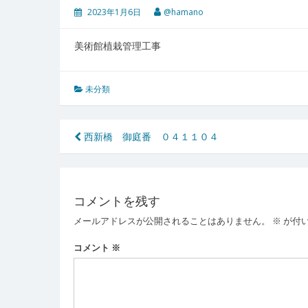
2023年1月6日
@hamano
美術館植栽管理工事
未分類
投
西新橋 御庭番 ０４１１０４
稿
ナ
コメントを残す
ビ
メールアドレスが公開されることはありません。
※
が付
ゲ
ー
コメント
※
シ
ョ