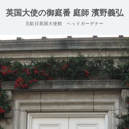
英国大使の御庭番 庭師 濱野義弘
元駐日英国大使館 ヘッドガーデナー