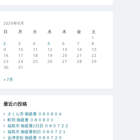
2026年8月
日
月
火
水
木
金
土
1
2
3
4
5
6
7
8
9
10
11
12
13
14
15
16
17
18
19
20
21
22
23
24
25
26
27
28
29
30
31
« 7月
最近の投稿
さくら市 御庭番 ０８０８０４
町田 御庭番 ０８０８０１
福島市 御庭番2日目 ０８０７２２
福島市 御庭番初日 ０８０７２１
会津若松 御庭番 ０８０７２０