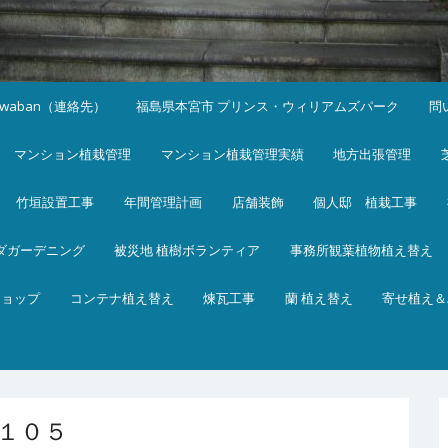
iwaban（連絡先）
福島県本宮市 プリンス・ウィリアムズパーク
問
マンション植栽管理
マンション植栽管理実績
地方出張管理
竹垣設置工事
年間管理計画
店舗装飾
個人邸 植栽工事
ダガーデニング
被災地 植樹ボランティア
事務所観葉植物植え替え
ショップ
コンテナ植え替え
煉瓦工事
蘭 植え替え
寄せ植え＆
１０５