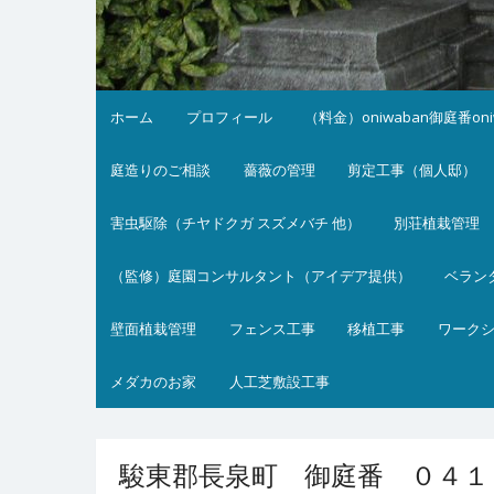
ホーム
プロフィール
（料金）oniwaban御庭番on
庭造りのご相談
薔薇の管理
剪定工事（個人邸）
害虫駆除（チヤドクガ スズメバチ 他）
別荘植栽管理
（監修）庭園コンサルタント（アイデア提供）
ベラン
壁面植栽管理
フェンス工事
移植工事
ワーク
メダカのお家
人工芝敷設工事
駿東郡長泉町 御庭番 ０４１