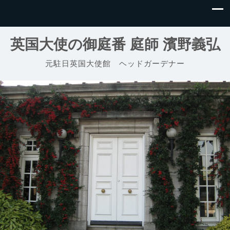
英国大使の御庭番 庭師 濱野義弘
元駐日英国大使館 ヘッドガーデナー