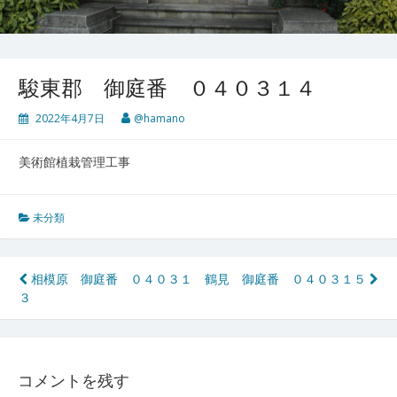
駿東郡 御庭番 ０４０３１４
2022年4月7日
@hamano
美術館植栽管理工事
未分類
投
相模原 御庭番 ０４０３１
鶴見 御庭番 ０４０３１５
３
稿
ナ
ビ
コメントを残す