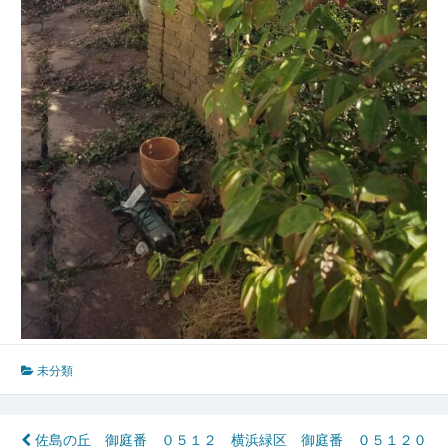
未分類
投
佐島の丘 御庭番 ０５１２
横浜緑区 御庭番 ０５１２０