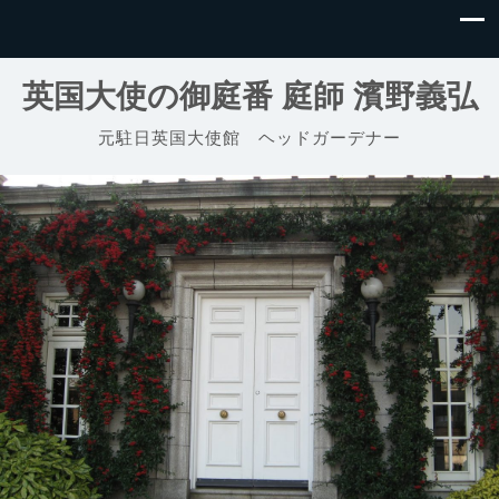
英国大使の御庭番 庭師 濱野義弘
元駐日英国大使館 ヘッドガーデナー