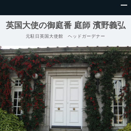
英国大使の御庭番 庭師 濱野義弘
元駐日英国大使館 ヘッドガーデナー