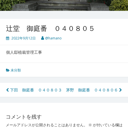
辻堂 御庭番 ０４０８０５
2022年9月12日
@hamano
個人邸植栽管理工事
未分類
投
下田 御庭番 ０４０８０３
茅野 御庭番 ０４０８０６
稿
ナ
コメントを残す
ビ
メールアドレスが公開されることはありません。
※
が付いている欄は