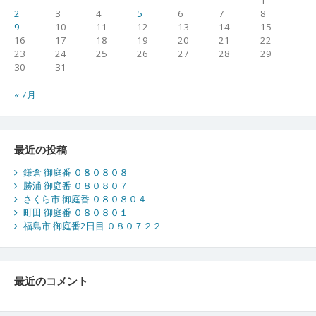
2
3
4
5
6
7
8
9
10
11
12
13
14
15
16
17
18
19
20
21
22
23
24
25
26
27
28
29
30
31
« 7月
最近の投稿
鎌倉 御庭番 ０８０８０８
勝浦 御庭番 ０８０８０７
さくら市 御庭番 ０８０８０４
町田 御庭番 ０８０８０１
福島市 御庭番2日目 ０８０７２２
最近のコメント