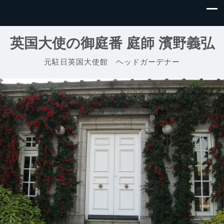
英国大使の御庭番 庭師 濱野義弘
元駐日英国大使館 ヘッドガーデナー