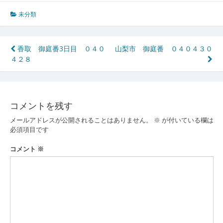
未分類
投
香取 御庭番3日目 ０４０
山梨市 御庭番 ０４０４３０
４２８
稿
ナ
ビ
コメントを残す
ゲ
メールアドレスが公開されることはありません。
※
が付いている欄は
ー
必須項目です
シ
コメント
※
ョ
ン