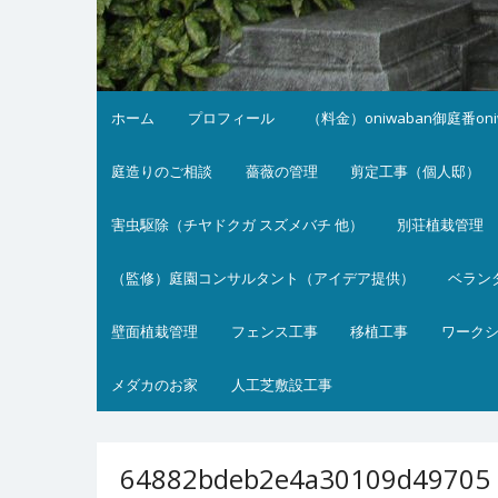
ホーム
プロフィール
（料金）oniwaban御庭番on
庭造りのご相談
薔薇の管理
剪定工事（個人邸）
害虫駆除（チヤドクガ スズメバチ 他）
別荘植栽管理
（監修）庭園コンサルタント（アイデア提供）
ベラン
壁面植栽管理
フェンス工事
移植工事
ワーク
メダカのお家
人工芝敷設工事
64882bdeb2e4a30109d49705