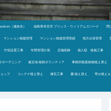
iwaban（連絡先）
福島県本宮市 プリンス・ウィリアムズパーク
問
マンション植栽管理
マンション植栽管理実績
地方出張管理
竹垣設置工事
年間管理計画
店舗装飾
個人邸 植栽工事
ダガーデニング
被災地 植樹ボランティア
事務所観葉植物植え替え
ショップ
コンテナ植え替え
煉瓦工事
蘭 植え替え
寄せ植え＆