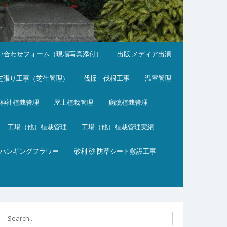
い合わせフォーム（現場写真添付）
出版 メディア出演
芝張り工事（芝生管理）
伐採 伐根工事
温室管理
神社植栽管理
屋上植栽管理
病院植栽管理
工場（他）植栽管理
工場（他）植栽管理実績
ハンギングフラワー
砂利 砂 防草シート敷設工事