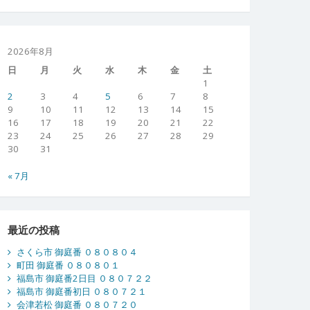
2026年8月
日
月
火
水
木
金
土
1
2
3
4
5
6
7
8
9
10
11
12
13
14
15
16
17
18
19
20
21
22
23
24
25
26
27
28
29
30
31
« 7月
最近の投稿
さくら市 御庭番 ０８０８０４
町田 御庭番 ０８０８０１
福島市 御庭番2日目 ０８０７２２
福島市 御庭番初日 ０８０７２１
会津若松 御庭番 ０８０７２０