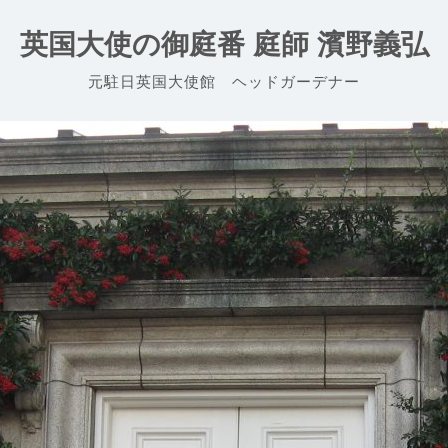
英国大使の御庭番 庭師 濱野義弘
元駐日英国大使館 ヘッドガーデナー