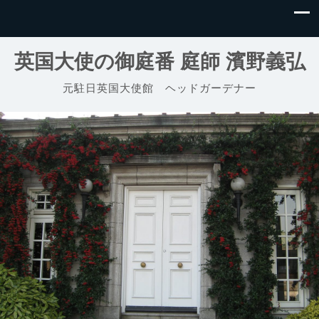
英国大使の御庭番 庭師 濱野義弘
元駐日英国大使館 ヘッドガーデナー