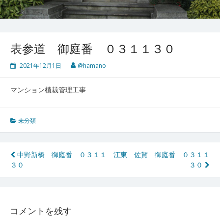
表参道 御庭番 ０３１１３０
2021年12月1日
@hamano
マンション植栽管理工事
未分類
投
中野新橋 御庭番 ０３１１
江東 佐賀 御庭番 ０３１１
３０
３０
稿
ナ
ビ
コメントを残す