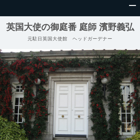
英国大使の御庭番 庭師 濱野義弘
元駐日英国大使館 ヘッドガーデナー