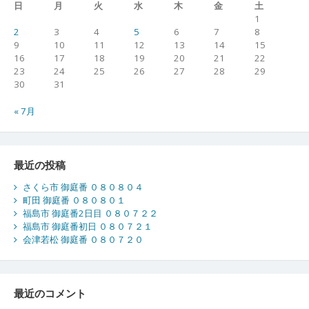
日
月
火
水
木
金
土
1
2
3
4
5
6
7
8
9
10
11
12
13
14
15
16
17
18
19
20
21
22
23
24
25
26
27
28
29
30
31
« 7月
最近の投稿
さくら市 御庭番 ０８０８０４
町田 御庭番 ０８０８０１
福島市 御庭番2日目 ０８０７２２
福島市 御庭番初日 ０８０７２１
会津若松 御庭番 ０８０７２０
最近のコメント