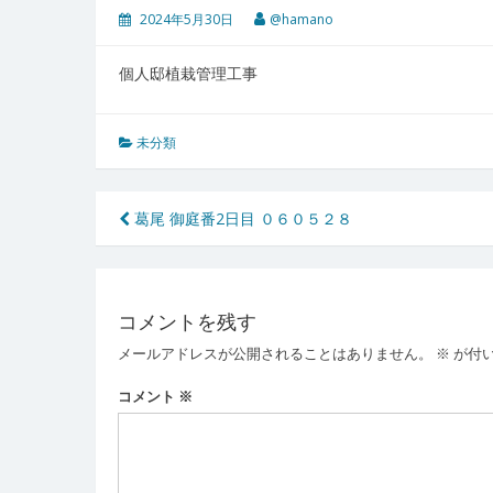
2024年5月30日
@hamano
個人邸植栽管理工事
未分類
投
葛尾 御庭番2日目 ０６０５２８
稿
ナ
コメントを残す
ビ
メールアドレスが公開されることはありません。
※
が付
ゲ
ー
コメント
※
シ
ョ