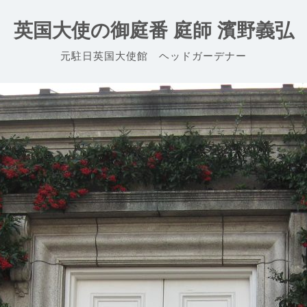
英国大使の御庭番 庭師 濱野義弘
元駐日英国大使館 ヘッドガーデナー