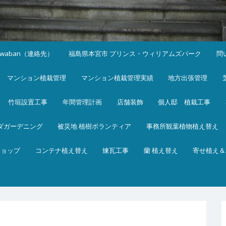
iwaban（連絡先）
福島県本宮市 プリンス・ウィリアムズパーク
問
マンション植栽管理
マンション植栽管理実績
地方出張管理
竹垣設置工事
年間管理計画
店舗装飾
個人邸 植栽工事
ダガーデニング
被災地 植樹ボランティア
事務所観葉植物植え替え
ショップ
コンテナ植え替え
煉瓦工事
蘭 植え替え
寄せ植え＆