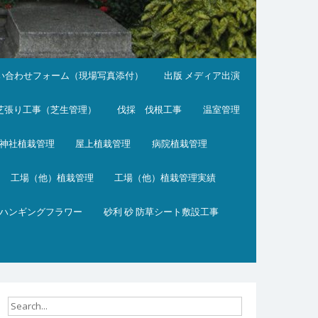
い合わせフォーム（現場写真添付）
出版 メディア出演
芝張り工事（芝生管理）
伐採 伐根工事
温室管理
神社植栽管理
屋上植栽管理
病院植栽管理
工場（他）植栽管理
工場（他）植栽管理実績
ハンギングフラワー
砂利 砂 防草シート敷設工事