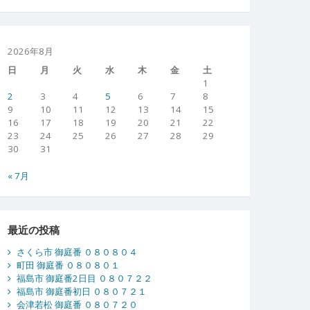
2026年8月
日
月
火
水
木
金
土
1
2
3
4
5
6
7
8
9
10
11
12
13
14
15
16
17
18
19
20
21
22
23
24
25
26
27
28
29
30
31
« 7月
最近の投稿
さくら市 御庭番 ０８０８０４
町田 御庭番 ０８０８０１
福島市 御庭番2日目 ０８０７２２
福島市 御庭番初日 ０８０７２１
会津若松 御庭番 ０８０７２０