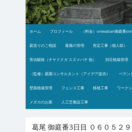
ホーム
プロフィール
（料金）oniwaban御庭番on
庭造りのご相談
薔薇の管理
剪定工事（個人邸）
害虫駆除（チヤドクガ スズメバチ 他）
別荘植栽管理
（監修）庭園コンサルタント（アイデア提供）
ベラン
壁面植栽管理
フェンス工事
移植工事
ワーク
メダカのお家
人工芝敷設工事
葛尾 御庭番3日目 ０６０５２９