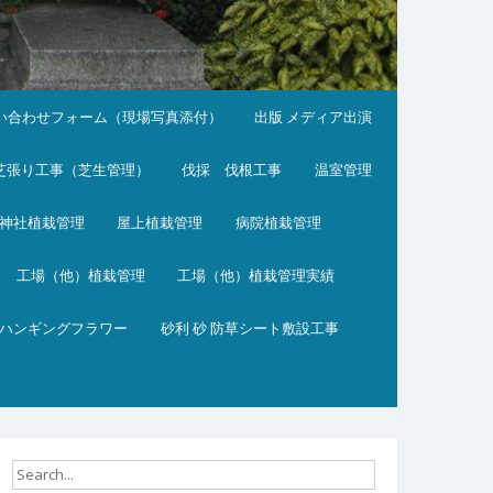
い合わせフォーム（現場写真添付）
出版 メディア出演
芝張り工事（芝生管理）
伐採 伐根工事
温室管理
神社植栽管理
屋上植栽管理
病院植栽管理
工場（他）植栽管理
工場（他）植栽管理実績
ハンギングフラワー
砂利 砂 防草シート敷設工事