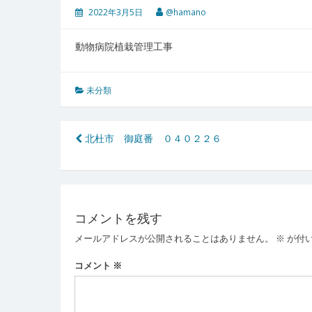
2022年3月5日
@hamano
動物病院植栽管理工事
未分類
投
北杜市 御庭番 ０４０２２６
稿
ナ
ビ
コメントを残す
ゲ
メールアドレスが公開されることはありません。
※
が付
ー
コメント
※
シ
ョ