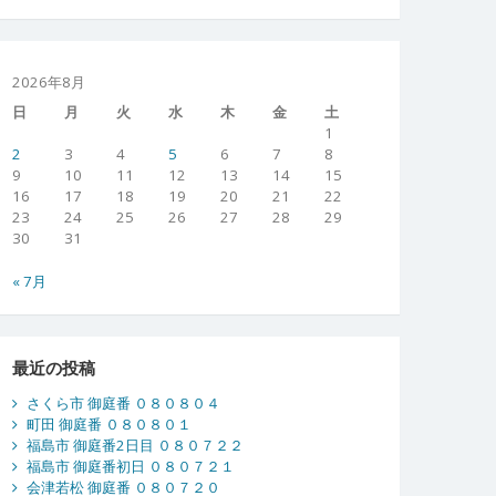
2026年8月
日
月
火
水
木
金
土
1
2
3
4
5
6
7
8
9
10
11
12
13
14
15
16
17
18
19
20
21
22
23
24
25
26
27
28
29
30
31
« 7月
最近の投稿
さくら市 御庭番 ０８０８０４
町田 御庭番 ０８０８０１
福島市 御庭番2日目 ０８０７２２
福島市 御庭番初日 ０８０７２１
会津若松 御庭番 ０８０７２０