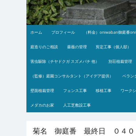
ホーム
プロフィール
（料金）oniwaban御庭番on
庭造りのご相談
薔薇の管理
剪定工事（個人邸）
害虫駆除（チヤドクガ スズメバチ 他）
別荘植栽管理
（監修）庭園コンサルタント（アイデア提供）
ベラン
壁面植栽管理
フェンス工事
移植工事
ワーク
メダカのお家
人工芝敷設工事
菊名 御庭番 最終日 ０４０