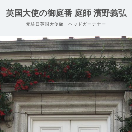
英国大使の御庭番 庭師 濱野義弘
元駐日英国大使館 ヘッドガーデナー