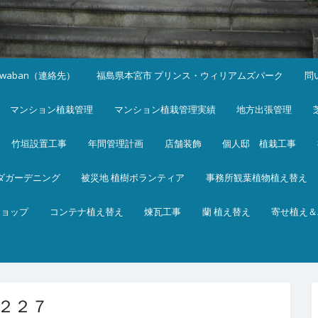
iwaban（連絡先）
福島県本宮市 プリンス・ウィリアムズパーク
問
マンション植栽管理
マンション植栽管理実績
地方出張管理
竹垣設置工事
年間管理計画
店舗装飾
個人邸 植栽工事
ダガーデニング
被災地 植樹ボランティア
事務所観葉植物植え替え
ショップ
コンテナ植え替え
煉瓦工事
蘭 植え替え
寄せ植え＆
２２７