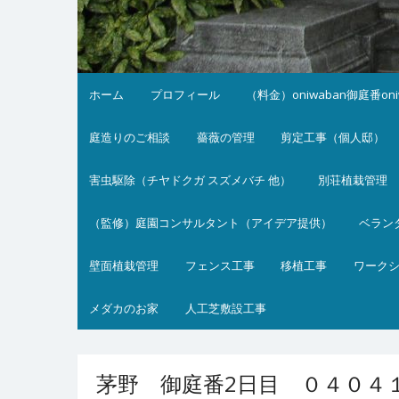
ホーム
プロフィール
（料金）oniwaban御庭番on
庭造りのご相談
薔薇の管理
剪定工事（個人邸）
害虫駆除（チヤドクガ スズメバチ 他）
別荘植栽管理
（監修）庭園コンサルタント（アイデア提供）
ベラン
壁面植栽管理
フェンス工事
移植工事
ワーク
メダカのお家
人工芝敷設工事
茅野 御庭番2日目 ０４０４