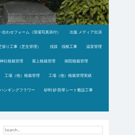
い合わせフォーム（現場写真添付）
出版 メディア出演
芝張り工事（芝生管理）
伐採 伐根工事
温室管理
神社植栽管理
屋上植栽管理
病院植栽管理
工場（他）植栽管理
工場（他）植栽管理実績
ハンギングフラワー
砂利 砂 防草シート敷設工事