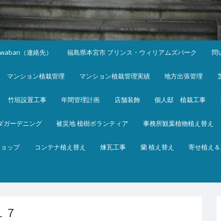
iwaban（連絡先）
福島県本宮市 プリンス・ウィリアムズパーク
問
マンション植栽管理
マンション植栽管理実績
地方出張管理
竹垣設置工事
年間管理計画
店舗装飾
個人邸 植栽工事
ダガーデニング
被災地 植樹ボランティア
事務所観葉植物植え替え
ショップ
コンテナ植え替え
煉瓦工事
蘭 植え替え
寄せ植え＆
１７