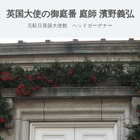
英国大使の御庭番 庭師 濱野義弘
元駐日英国大使館 ヘッドガーデナー