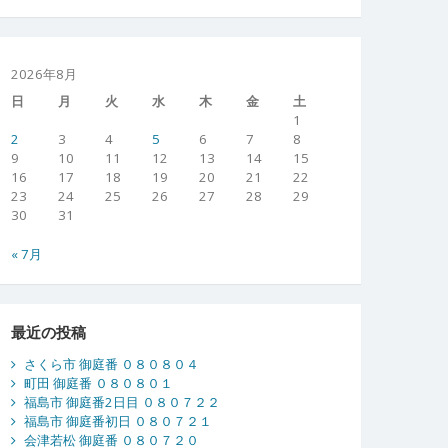
2026年8月
日
月
火
水
木
金
土
1
2
3
4
5
6
7
8
9
10
11
12
13
14
15
16
17
18
19
20
21
22
23
24
25
26
27
28
29
30
31
« 7月
最近の投稿
さくら市 御庭番 ０８０８０４
町田 御庭番 ０８０８０１
福島市 御庭番2日目 ０８０７２２
福島市 御庭番初日 ０８０７２１
会津若松 御庭番 ０８０７２０