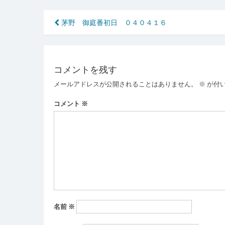
投
茅野 御庭番初日 ０４０４１６
稿
ナ
コメントを残す
ビ
メールアドレスが公開されることはありません。
※
が付
ゲ
ー
コメント
※
シ
ョ
ン
名前
※