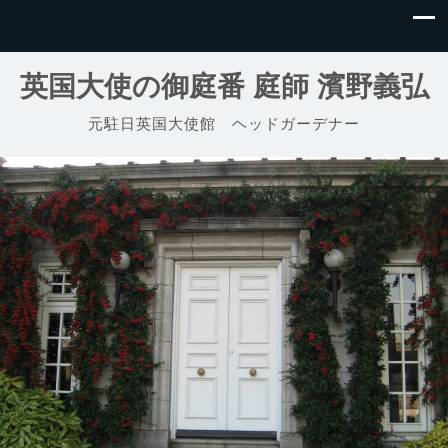
英国大使の御庭番 庭師 濱野義弘
元駐日英国大使館 ヘッドガーデナー