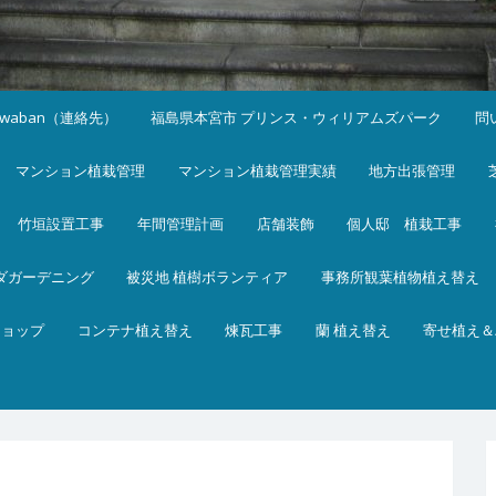
iwaban（連絡先）
福島県本宮市 プリンス・ウィリアムズパーク
問
マンション植栽管理
マンション植栽管理実績
地方出張管理
竹垣設置工事
年間管理計画
店舗装飾
個人邸 植栽工事
ダガーデニング
被災地 植樹ボランティア
事務所観葉植物植え替え
ショップ
コンテナ植え替え
煉瓦工事
蘭 植え替え
寄せ植え＆