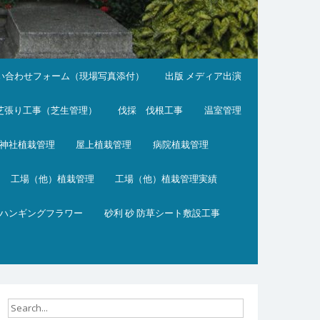
い合わせフォーム（現場写真添付）
出版 メディア出演
芝張り工事（芝生管理）
伐採 伐根工事
温室管理
神社植栽管理
屋上植栽管理
病院植栽管理
工場（他）植栽管理
工場（他）植栽管理実績
ハンギングフラワー
砂利 砂 防草シート敷設工事