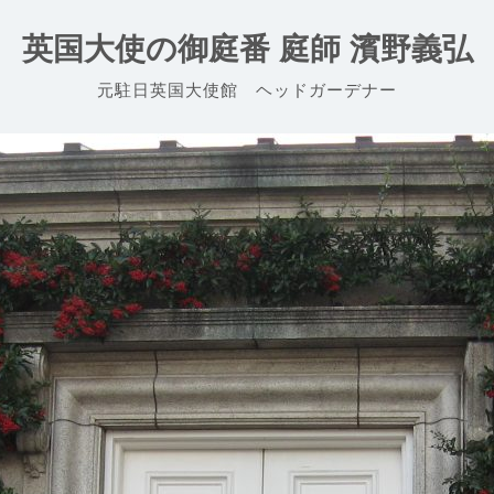
英国大使の御庭番 庭師 濱野義弘
元駐日英国大使館 ヘッドガーデナー