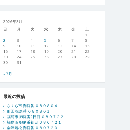
2026年8月
日
月
火
水
木
金
土
1
2
3
4
5
6
7
8
9
10
11
12
13
14
15
16
17
18
19
20
21
22
23
24
25
26
27
28
29
30
31
« 7月
最近の投稿
さくら市 御庭番 ０８０８０４
町田 御庭番 ０８０８０１
福島市 御庭番2日目 ０８０７２２
福島市 御庭番初日 ０８０７２１
会津若松 御庭番 ０８０７２０