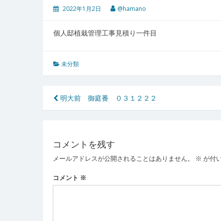
2022年1月2日
@hamano
個人邸植栽管理工事見積り一件目
未分類
投
明大前 御庭番 ０３１２２２
稿
ナ
コメントを残す
ビ
メールアドレスが公開されることはありません。
※
が付
ゲ
ー
コメント
※
シ
ョ