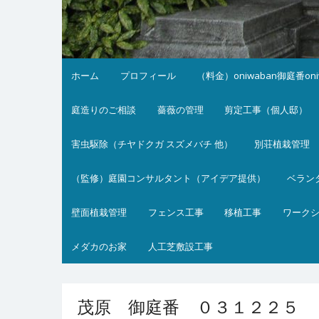
ホーム
プロフィール
（料金）oniwaban御庭番on
庭造りのご相談
薔薇の管理
剪定工事（個人邸）
害虫駆除（チヤドクガ スズメバチ 他）
別荘植栽管理
（監修）庭園コンサルタント（アイデア提供）
ベラン
壁面植栽管理
フェンス工事
移植工事
ワーク
メダカのお家
人工芝敷設工事
茂原 御庭番 ０３１２２５