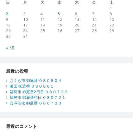
日
月
火
水
木
金
土
1
2
3
4
5
6
7
8
9
10
11
12
13
14
15
16
17
18
19
20
21
22
23
24
25
26
27
28
29
30
31
« 7月
最近の投稿
さくら市 御庭番 ０８０８０４
町田 御庭番 ０８０８０１
福島市 御庭番2日目 ０８０７２２
福島市 御庭番初日 ０８０７２１
会津若松 御庭番 ０８０７２０
最近のコメント