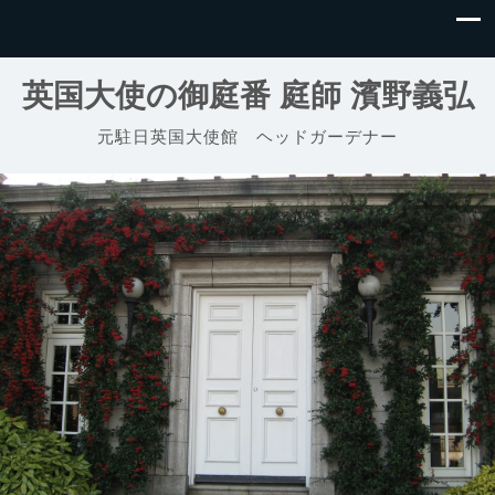
英国大使の御庭番 庭師 濱野義弘
元駐日英国大使館 ヘッドガーデナー