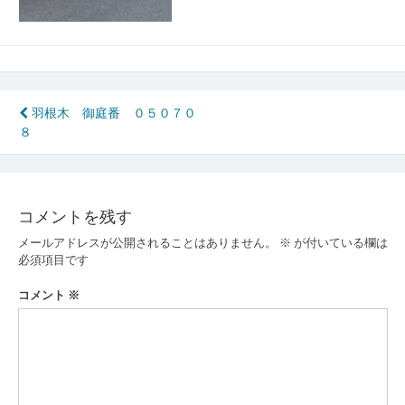
投
羽根木 御庭番 ０５０７０
８
稿
ナ
ビ
コメントを残す
ゲ
メールアドレスが公開されることはありません。
※
が付いている欄は
ー
必須項目です
シ
コメント
※
ョ
ン