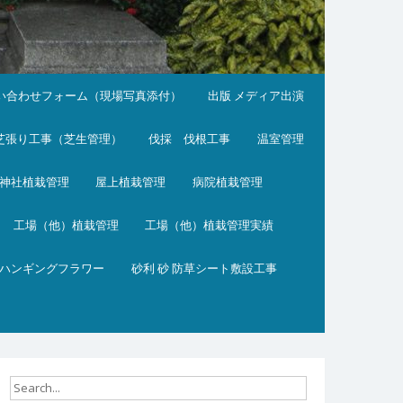
い合わせフォーム（現場写真添付）
出版 メディア出演
芝張り工事（芝生管理）
伐採 伐根工事
温室管理
神社植栽管理
屋上植栽管理
病院植栽管理
工場（他）植栽管理
工場（他）植栽管理実績
ハンギングフラワー
砂利 砂 防草シート敷設工事