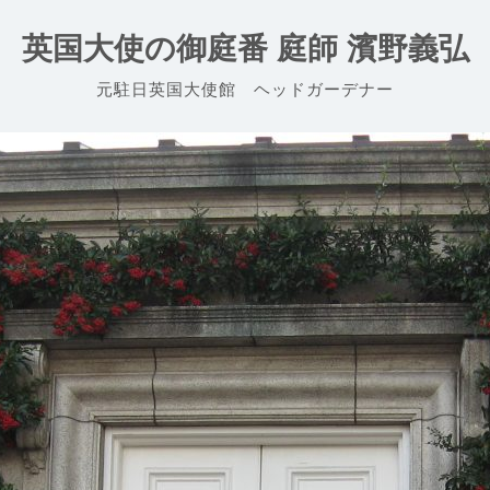
英国大使の御庭番 庭師 濱野義弘
元駐日英国大使館 ヘッドガーデナー