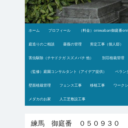
ホーム
プロフィール
（料金）oniwaban御庭番on
庭造りのご相談
薔薇の管理
剪定工事（個人邸）
害虫駆除（チヤドクガ スズメバチ 他）
別荘植栽管理
（監修）庭園コンサルタント（アイデア提供）
ベラン
壁面植栽管理
フェンス工事
移植工事
ワーク
メダカのお家
人工芝敷設工事
練馬 御庭番 ０５０９３０