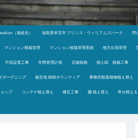
iwaban（連絡先）
福島県本宮市 プリンス・ウィリアムズパーク
問
マンション植栽管理
マンション植栽管理実績
地方出張管理
竹垣設置工事
年間管理計画
店舗装飾
個人邸 植栽工事
ダガーデニング
被災地 植樹ボランティア
事務所観葉植物植え替え
ショップ
コンテナ植え替え
煉瓦工事
蘭 植え替え
寄せ植え＆