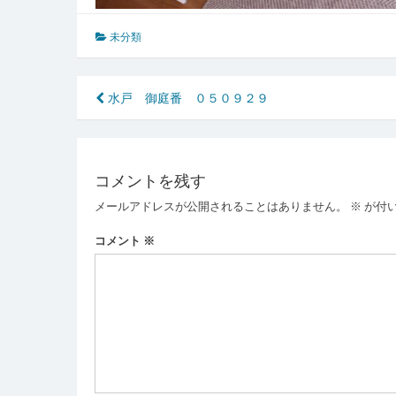
未分類
投
水戸 御庭番 ０５０９２９
稿
ナ
コメントを残す
ビ
メールアドレスが公開されることはありません。
※
が付
ゲ
ー
コメント
※
シ
ョ
ン