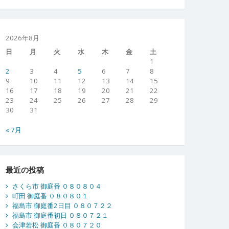
2026年8月
日
月
火
水
木
金
土
1
2
3
4
5
6
7
8
9
10
11
12
13
14
15
16
17
18
19
20
21
22
23
24
25
26
27
28
29
30
31
« 7月
最近の投稿
さくら市 御庭番 ０８０８０４
町田 御庭番 ０８０８０１
福島市 御庭番2日目 ０８０７２２
福島市 御庭番初日 ０８０７２１
会津若松 御庭番 ０８０７２０