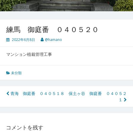
練馬 御庭番 ０４０５２０
2022年6月8日
@hamano
マンション植栽管理工事
未分類
投
青海 御庭番 ０４０５１８
保土ヶ谷 御庭番 ０４０５２
１
稿
ナ
ビ
コメントを残す