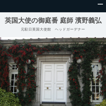
英国大使の御庭番 庭師 濱野義弘
元駐日英国大使館 ヘッドガーデナー