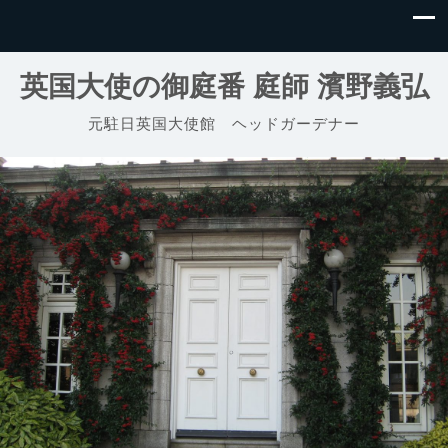
英国大使の御庭番 庭師 濱野義弘
元駐日英国大使館 ヘッドガーデナー