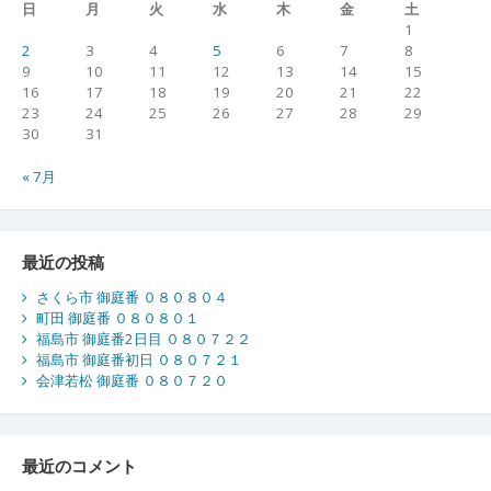
日
月
火
水
木
金
土
1
2
3
4
5
6
7
8
9
10
11
12
13
14
15
16
17
18
19
20
21
22
23
24
25
26
27
28
29
30
31
« 7月
最近の投稿
さくら市 御庭番 ０８０８０４
町田 御庭番 ０８０８０１
福島市 御庭番2日目 ０８０７２２
福島市 御庭番初日 ０８０７２１
会津若松 御庭番 ０８０７２０
最近のコメント