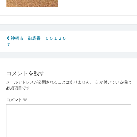
投
神栖市 御庭番 ０５１２０
７
稿
ナ
ビ
コメントを残す
ゲ
メールアドレスが公開されることはありません。
※
が付いている欄は
ー
必須項目です
シ
コメント
※
ョ
ン