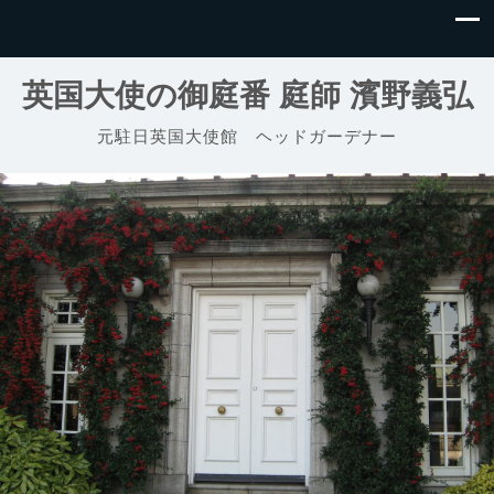
英国大使の御庭番 庭師 濱野義弘
元駐日英国大使館 ヘッドガーデナー