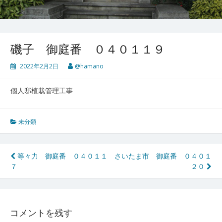
磯子 御庭番 ０４０１１９
2022年2月2日
@hamano
個人邸植栽管理工事
未分類
投
等々力 御庭番 ０４０１１
さいたま市 御庭番 ０４０１
７
２０
稿
ナ
ビ
コメントを残す