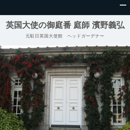
英国大使の御庭番 庭師 濱野義弘
元駐日英国大使館 ヘッドガーデナー