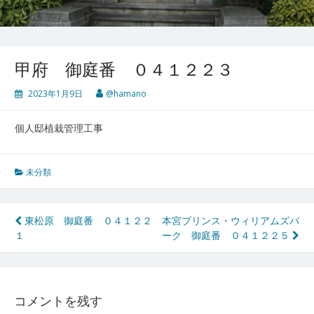
甲府 御庭番 ０４１２２３
2023年1月9日
@hamano
個人邸植栽管理工事
未分類
投
東松原 御庭番 ０４１２２
本宮プリンス・ウィリアムズパ
１
ーク 御庭番 ０４１２２５
稿
ナ
ビ
コメントを残す