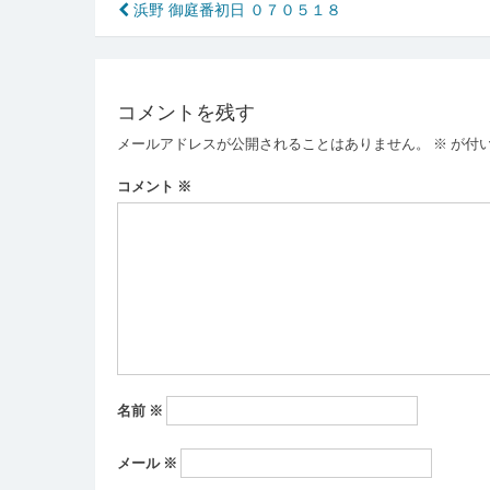
投
浜野 御庭番初日 ０７０５１８
稿
ナ
コメントを残す
ビ
メールアドレスが公開されることはありません。
※
が付
ゲ
ー
コメント
※
シ
ョ
ン
名前
※
メール
※