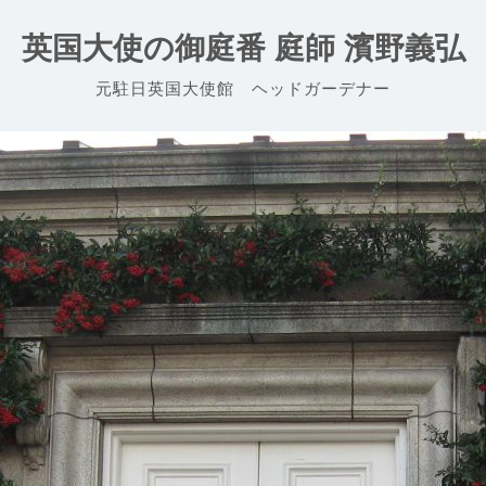
英国大使の御庭番 庭師 濱野義弘
元駐日英国大使館 ヘッドガーデナー