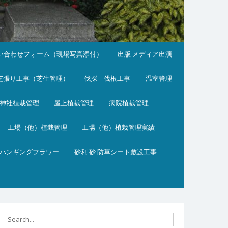
い合わせフォーム（現場写真添付）
出版 メディア出演
芝張り工事（芝生管理）
伐採 伐根工事
温室管理
神社植栽管理
屋上植栽管理
病院植栽管理
工場（他）植栽管理
工場（他）植栽管理実績
ハンギングフラワー
砂利 砂 防草シート敷設工事