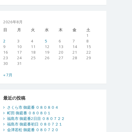
2026年8月
日
月
火
水
木
金
土
1
2
3
4
5
6
7
8
9
10
11
12
13
14
15
16
17
18
19
20
21
22
23
24
25
26
27
28
29
30
31
« 7月
最近の投稿
さくら市 御庭番 ０８０８０４
町田 御庭番 ０８０８０１
福島市 御庭番2日目 ０８０７２２
福島市 御庭番初日 ０８０７２１
会津若松 御庭番 ０８０７２０