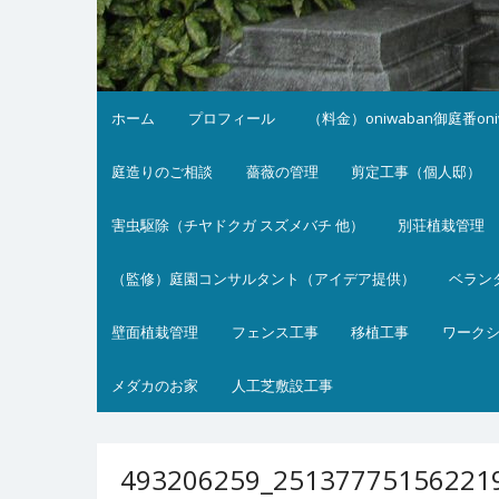
ホーム
プロフィール
（料金）oniwaban御庭番on
庭造りのご相談
薔薇の管理
剪定工事（個人邸）
害虫駆除（チヤドクガ スズメバチ 他）
別荘植栽管理
（監修）庭園コンサルタント（アイデア提供）
ベラン
壁面植栽管理
フェンス工事
移植工事
ワーク
メダカのお家
人工芝敷設工事
493206259_25137775156221