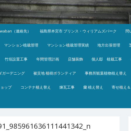
iwaban（連絡先）
福島県本宮市 プリンス・ウィリアムズパーク
問
マンション植栽管理
マンション植栽管理実績
地方出張管理
竹垣設置工事
年間管理計画
店舗装飾
個人邸 植栽工事
ダガーデニング
被災地 植樹ボランティア
事務所観葉植物植え替え
ショップ
コンテナ植え替え
煉瓦工事
蘭 植え替え
寄せ植え＆
91_985961636111441342_n