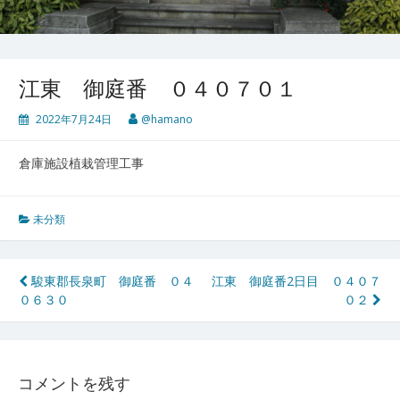
江東 御庭番 ０４０７０１
2022年7月24日
@hamano
倉庫施設植栽管理工事
未分類
投
駿東郡長泉町 御庭番 ０４
江東 御庭番2日目 ０４０７
０６３０
０２
稿
ナ
ビ
コメントを残す