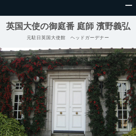
英国大使の御庭番 庭師 濱野義弘
元駐日英国大使館 ヘッドガーデナー