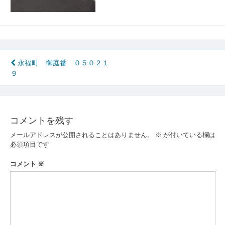
投
永福町 御庭番 ０５０２１
９
稿
ナ
ビ
コメントを残す
ゲ
メールアドレスが公開されることはありません。
※
が付いている欄は
ー
必須項目です
シ
コメント
※
ョ
ン