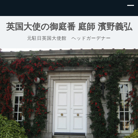
英国大使の御庭番 庭師 濱野義弘
元駐日英国大使館 ヘッドガーデナー