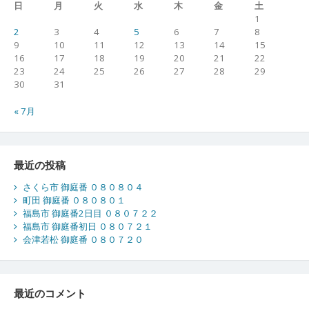
日
月
火
水
木
金
土
1
2
3
4
5
6
7
8
9
10
11
12
13
14
15
16
17
18
19
20
21
22
23
24
25
26
27
28
29
30
31
« 7月
最近の投稿
さくら市 御庭番 ０８０８０４
町田 御庭番 ０８０８０１
福島市 御庭番2日目 ０８０７２２
福島市 御庭番初日 ０８０７２１
会津若松 御庭番 ０８０７２０
最近のコメント