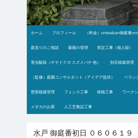
ホーム
プロフィール
（料金）oniwaban御庭番on
庭造りのご相談
薔薇の管理
剪定工事（個人邸）
害虫駆除（チヤドクガ スズメバチ 他）
別荘植栽管理
（監修）庭園コンサルタント（アイデア提供）
ベラン
壁面植栽管理
フェンス工事
移植工事
ワーク
メダカのお家
人工芝敷設工事
水戸 御庭番初日 ０６０６１９