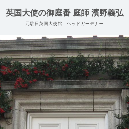
英国大使の御庭番 庭師 濱野義弘
元駐日英国大使館 ヘッドガーデナー