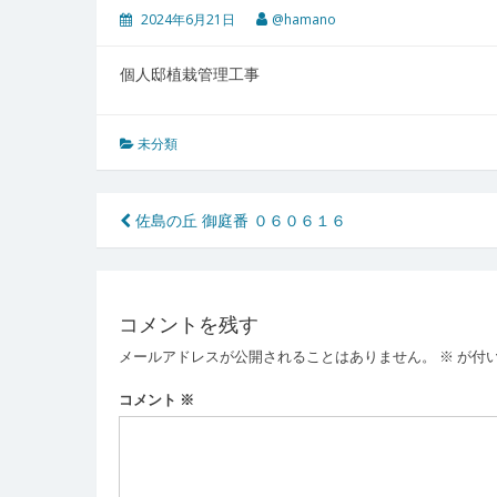
2024年6月21日
@hamano
個人邸植栽管理工事
未分類
投
佐島の丘 御庭番 ０６０６１６
稿
ナ
コメントを残す
ビ
メールアドレスが公開されることはありません。
※
が付
ゲ
ー
コメント
※
シ
ョ