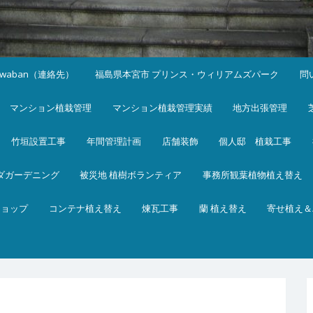
iwaban（連絡先）
福島県本宮市 プリンス・ウィリアムズパーク
問
マンション植栽管理
マンション植栽管理実績
地方出張管理
竹垣設置工事
年間管理計画
店舗装飾
個人邸 植栽工事
ダガーデニング
被災地 植樹ボランティア
事務所観葉植物植え替え
ショップ
コンテナ植え替え
煉瓦工事
蘭 植え替え
寄せ植え＆