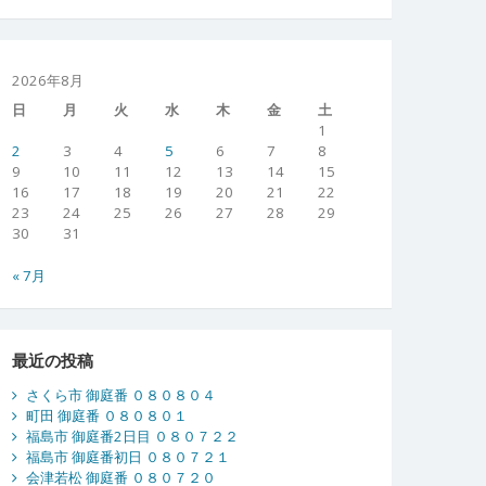
2026年8月
日
月
火
水
木
金
土
1
2
3
4
5
6
7
8
9
10
11
12
13
14
15
16
17
18
19
20
21
22
23
24
25
26
27
28
29
30
31
« 7月
最近の投稿
さくら市 御庭番 ０８０８０４
町田 御庭番 ０８０８０１
福島市 御庭番2日目 ０８０７２２
福島市 御庭番初日 ０８０７２１
会津若松 御庭番 ０８０７２０