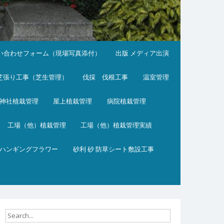
い合わせフォーム（現場写真添付）
出版 メディア出演
芝張り工事（芝生管理）
伐採 伐根工事
温室管理
神社植栽管理
屋上植栽管理
病院植栽管理
工場（他）植栽管理
工場（他）植栽管理実績
ハンギングフラワー
砂利 砂 防草シート敷設工事