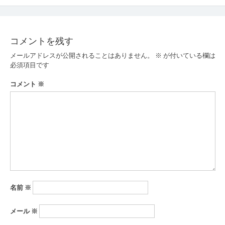
稿
ナ
ビ
コメントを残す
ゲ
メールアドレスが公開されることはありません。
※
が付いている欄は
ー
必須項目です
シ
コメント
※
ョ
ン
名前
※
メール
※