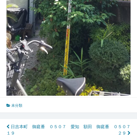
未分類
投
日吉本町 御庭番 ０５０７
愛知 額田 御庭番 ０５０７
１９
２９