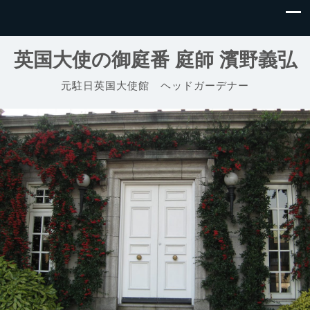
英国大使の御庭番 庭師 濱野義弘
元駐日英国大使館 ヘッドガーデナー