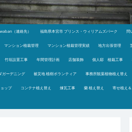
iwaban（連絡先）
福島県本宮市 プリンス・ウィリアムズパーク
問
マンション植栽管理
マンション植栽管理実績
地方出張管理
竹垣設置工事
年間管理計画
店舗装飾
個人邸 植栽工事
ダガーデニング
被災地 植樹ボランティア
事務所観葉植物植え替え
ショップ
コンテナ植え替え
煉瓦工事
蘭 植え替え
寄せ植え＆