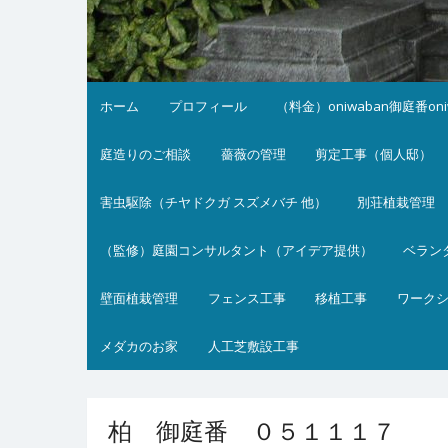
ホーム
プロフィール
（料金）oniwaban御庭番on
庭造りのご相談
薔薇の管理
剪定工事（個人邸）
害虫駆除（チヤドクガ スズメバチ 他）
別荘植栽管理
（監修）庭園コンサルタント（アイデア提供）
ベラン
壁面植栽管理
フェンス工事
移植工事
ワーク
メダカのお家
人工芝敷設工事
柏 御庭番 ０５１１１７