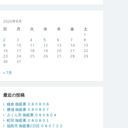
2026年8月
日
月
火
水
木
金
土
1
2
3
4
5
6
7
8
9
10
11
12
13
14
15
16
17
18
19
20
21
22
23
24
25
26
27
28
29
30
31
« 7月
最近の投稿
鎌倉 御庭番 ０８０８０８
勝浦 御庭番 ０８０８０７
さくら市 御庭番 ０８０８０４
町田 御庭番 ０８０８０１
福島市 御庭番2日目 ０８０７２２