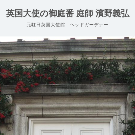
英国大使の御庭番 庭師 濱野義弘
元駐日英国大使館 ヘッドガーデナー