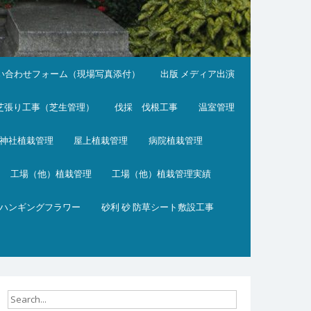
い合わせフォーム（現場写真添付）
出版 メディア出演
芝張り工事（芝生管理）
伐採 伐根工事
温室管理
神社植栽管理
屋上植栽管理
病院植栽管理
工場（他）植栽管理
工場（他）植栽管理実績
ハンギングフラワー
砂利 砂 防草シート敷設工事