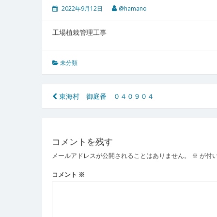
2022年9月12日
@hamano
工場植栽管理工事
未分類
投
東海村 御庭番 ０４０９０４
稿
ナ
コメントを残す
ビ
メールアドレスが公開されることはありません。
※
が付
ゲ
ー
コメント
※
シ
ョ