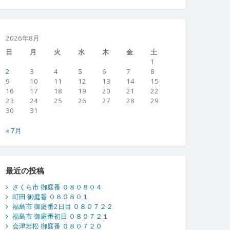
2026年8月
日
月
火
水
木
金
土
1
2
3
4
5
6
7
8
9
10
11
12
13
14
15
16
17
18
19
20
21
22
23
24
25
26
27
28
29
30
31
« 7月
最近の投稿
さくら市 御庭番 ０８０８０４
町田 御庭番 ０８０８０１
福島市 御庭番2日目 ０８０７２２
福島市 御庭番初日 ０８０７２１
会津若松 御庭番 ０８０７２０