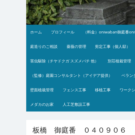
ホーム
プロフィール
（料金）oniwaban御庭番on
庭造りのご相談
薔薇の管理
剪定工事（個人邸）
害虫駆除（チヤドクガ スズメバチ 他）
別荘植栽管理
（監修）庭園コンサルタント（アイデア提供）
ベラン
壁面植栽管理
フェンス工事
移植工事
ワーク
メダカのお家
人工芝敷設工事
板橋 御庭番 ０４０９０６