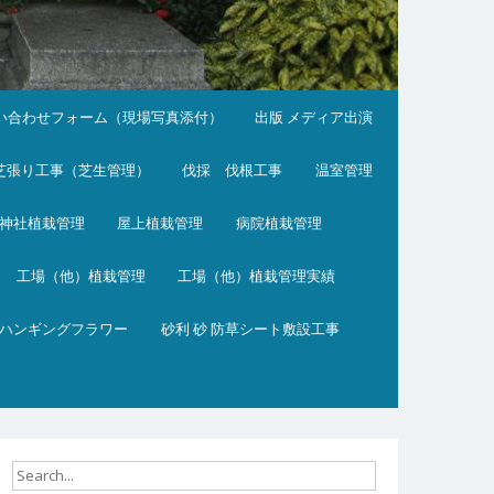
い合わせフォーム（現場写真添付）
出版 メディア出演
芝張り工事（芝生管理）
伐採 伐根工事
温室管理
神社植栽管理
屋上植栽管理
病院植栽管理
工場（他）植栽管理
工場（他）植栽管理実績
ハンギングフラワー
砂利 砂 防草シート敷設工事