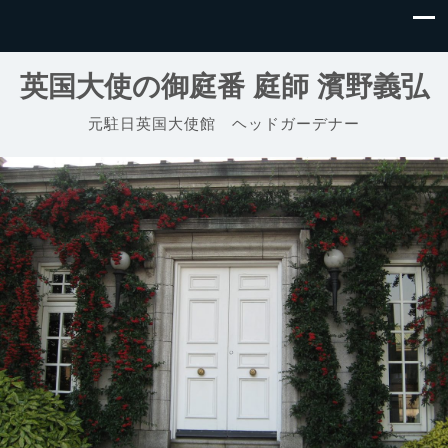
英国大使の御庭番 庭師 濱野義弘
元駐日英国大使館 ヘッドガーデナー