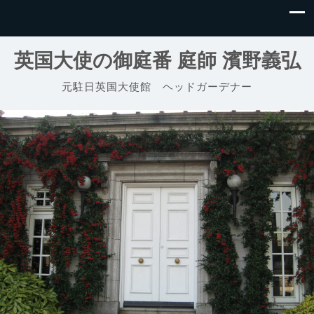
英国大使の御庭番 庭師 濱野義弘
元駐日英国大使館 ヘッドガーデナー