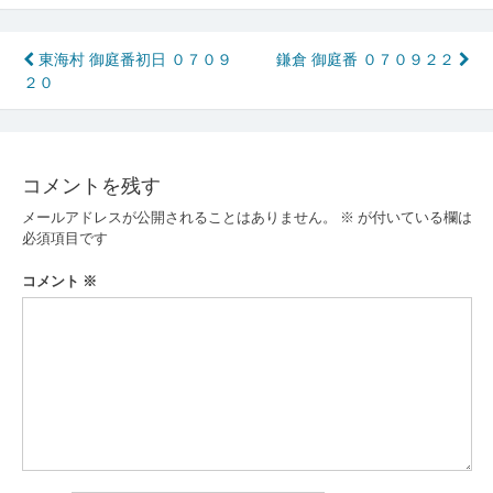
投
東海村 御庭番初日 ０７０９
鎌倉 御庭番 ０７０９２２
２０
稿
ナ
ビ
コメントを残す
ゲ
メールアドレスが公開されることはありません。
※
が付いている欄は
ー
必須項目です
シ
コメント
※
ョ
ン