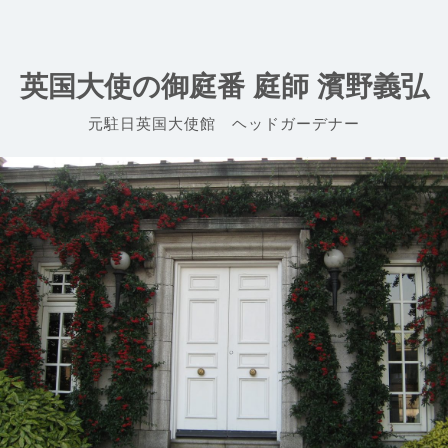
Skip
to
content
英国大使の御庭番 庭師 濱野義弘
元駐日英国大使館 ヘッドガーデナー