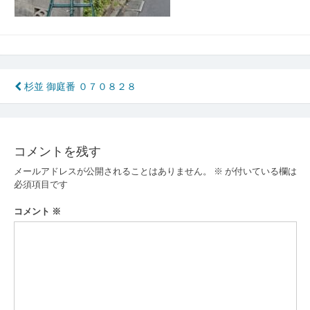
投
杉並 御庭番 ０７０８２８
稿
ナ
コメントを残す
ビ
メールアドレスが公開されることはありません。
※
が付いている欄は
ゲ
必須項目です
ー
コメント
※
シ
ョ
ン