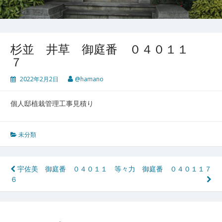
杉並 井草 御庭番 ０４０１１
７
2022年2月2日
@hamano
個人邸植栽管理工事見積り
未分類
投
宇佐美 御庭番 ０４０１１
等々力 御庭番 ０４０１１７
６
稿
ナ
ビ