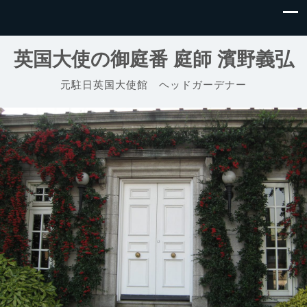
英国大使の御庭番 庭師 濱野義弘
元駐日英国大使館 ヘッドガーデナー