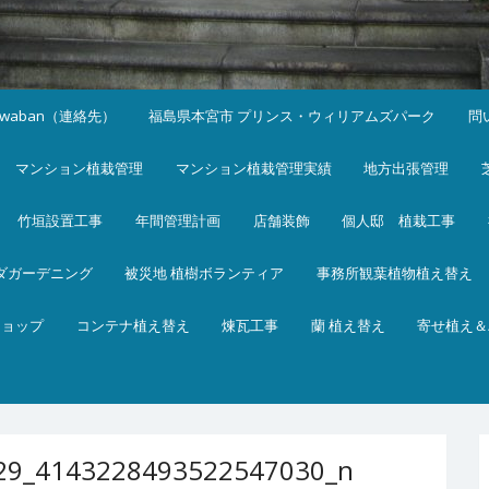
iwaban（連絡先）
福島県本宮市 プリンス・ウィリアムズパーク
問
マンション植栽管理
マンション植栽管理実績
地方出張管理
竹垣設置工事
年間管理計画
店舗装飾
個人邸 植栽工事
ダガーデニング
被災地 植樹ボランティア
事務所観葉植物植え替え
ショップ
コンテナ植え替え
煉瓦工事
蘭 植え替え
寄せ植え＆
29_4143228493522547030_n