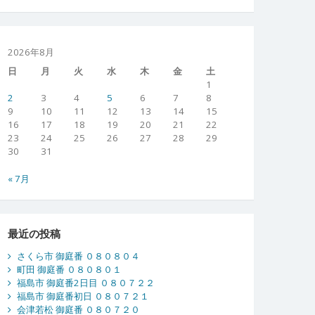
2026年8月
日
月
火
水
木
金
土
1
2
3
4
5
6
7
8
9
10
11
12
13
14
15
16
17
18
19
20
21
22
23
24
25
26
27
28
29
30
31
« 7月
最近の投稿
さくら市 御庭番 ０８０８０４
町田 御庭番 ０８０８０１
福島市 御庭番2日目 ０８０７２２
福島市 御庭番初日 ０８０７２１
会津若松 御庭番 ０８０７２０