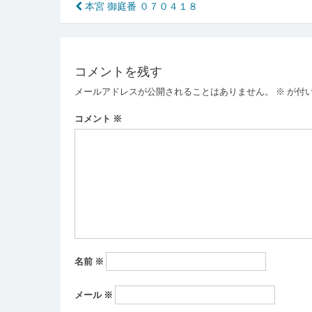
投
本宮 御庭番 ０７０４１８
稿
ナ
コメントを残す
ビ
メールアドレスが公開されることはありません。
※
が付
ゲ
ー
コメント
※
シ
ョ
ン
名前
※
メール
※