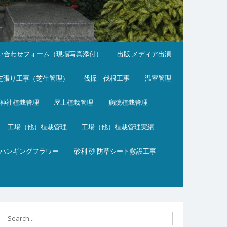
い合わせフォーム（現場写真添付）
出版 メディア出演
芝張り工事（芝生管理）
伐採 伐根工事
温室管理
神社植栽管理
屋上植栽管理
病院植栽管理
工場（他）植栽管理
工場（他）植栽管理実績
ハンギングフラワー
砂利 砂 防草シート敷設工事