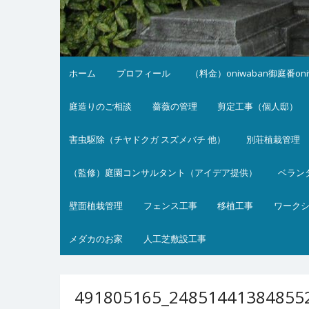
ホーム
プロフィール
（料金）oniwaban御庭番on
庭造りのご相談
薔薇の管理
剪定工事（個人邸）
害虫駆除（チヤドクガ スズメバチ 他）
別荘植栽管理
（監修）庭園コンサルタント（アイデア提供）
ベラン
壁面植栽管理
フェンス工事
移植工事
ワーク
メダカのお家
人工芝敷設工事
491805165_24851441384855