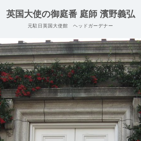
英国大使の御庭番 庭師 濱野義弘
元駐日英国大使館 ヘッドガーデナー