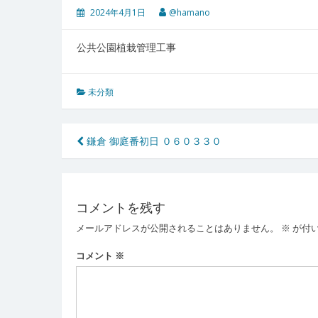
2024年4月1日
@hamano
公共公園植栽管理工事
未分類
投
鎌倉 御庭番初日 ０６０３３０
稿
ナ
コメントを残す
ビ
メールアドレスが公開されることはありません。
※
が付
ゲ
ー
コメント
※
シ
ョ