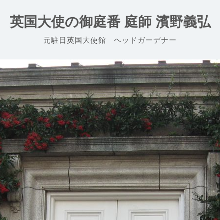
英国大使の御庭番 庭師 濱野義弘
元駐日英国大使館 ヘッドガーデナー