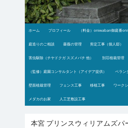
ホーム
プロフィール
（料金）oniwaban御庭番on
庭造りのご相談
薔薇の管理
剪定工事（個人邸）
害虫駆除（チヤドクガ スズメバチ 他）
別荘植栽管理
（監修）庭園コンサルタント（アイデア提供）
ベラン
壁面植栽管理
フェンス工事
移植工事
ワーク
メダカのお家
人工芝敷設工事
本宮 プリンスウィリアムズパー