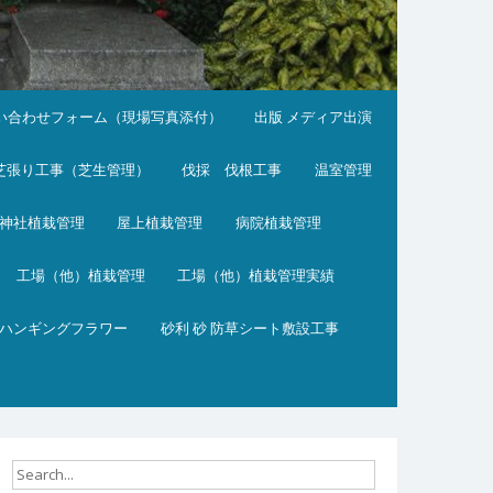
い合わせフォーム（現場写真添付）
出版 メディア出演
芝張り工事（芝生管理）
伐採 伐根工事
温室管理
神社植栽管理
屋上植栽管理
病院植栽管理
工場（他）植栽管理
工場（他）植栽管理実績
ハンギングフラワー
砂利 砂 防草シート敷設工事