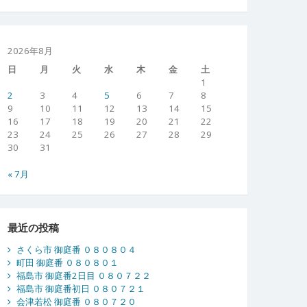
2026年8月
日
月
火
水
木
金
土
1
2
3
4
5
6
7
8
9
10
11
12
13
14
15
16
17
18
19
20
21
22
23
24
25
26
27
28
29
30
31
« 7月
最近の投稿
さくら市 御庭番 ０８０８０４
町田 御庭番 ０８０８０１
福島市 御庭番2日目 ０８０７２２
福島市 御庭番初日 ０８０７２１
会津若松 御庭番 ０８０７２０