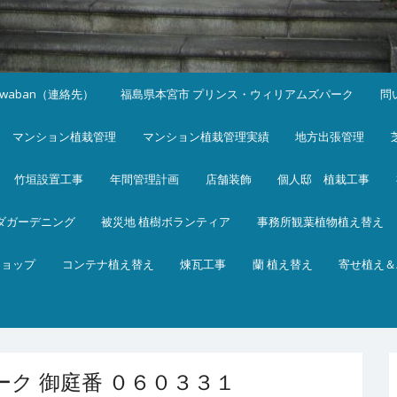
iwaban（連絡先）
福島県本宮市 プリンス・ウィリアムズパーク
問
マンション植栽管理
マンション植栽管理実績
地方出張管理
竹垣設置工事
年間管理計画
店舗装飾
個人邸 植栽工事
ダガーデニング
被災地 植樹ボランティア
事務所観葉植物植え替え
ショップ
コンテナ植え替え
煉瓦工事
蘭 植え替え
寄せ植え＆
ク 御庭番 ０６０３３１