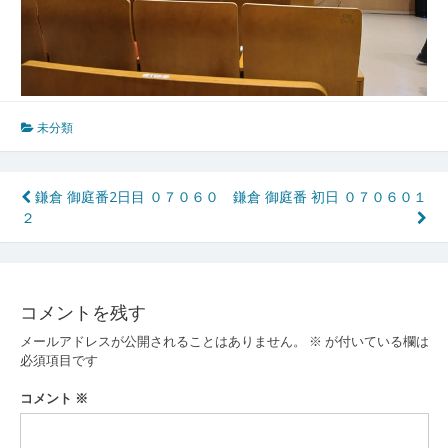
未分類
投
鎌倉 御庭番2日目 ０７０６０
鎌倉 御庭番 初日 ０７０６０１
２
稿
ナ
ビ
コメントを残す
ゲ
メールアドレスが公開されることはありません。
※
が付いている欄は
ー
必須項目です
シ
コメント
※
ョ