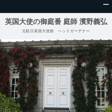
英国大使の御庭番 庭師 濱野義弘
元駐日英国大使館 ヘッドガーデナー