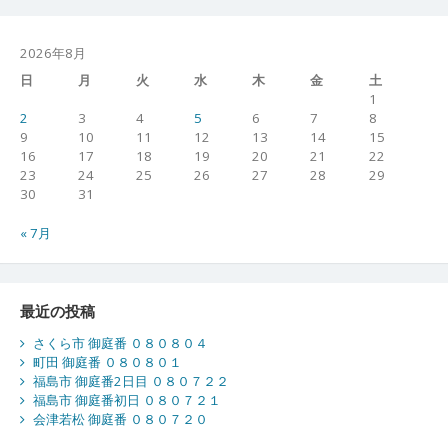
2026年8月
日
月
火
水
木
金
土
1
2
3
4
5
6
7
8
9
10
11
12
13
14
15
16
17
18
19
20
21
22
23
24
25
26
27
28
29
30
31
« 7月
最近の投稿
さくら市 御庭番 ０８０８０４
町田 御庭番 ０８０８０１
福島市 御庭番2日目 ０８０７２２
福島市 御庭番初日 ０８０７２１
会津若松 御庭番 ０８０７２０