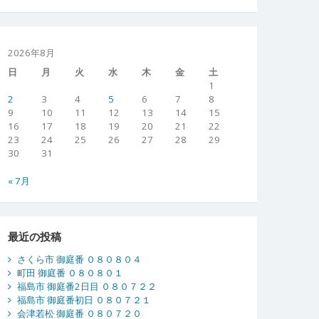
2026年8月
日
月
火
水
木
金
土
1
2
3
4
5
6
7
8
9
10
11
12
13
14
15
16
17
18
19
20
21
22
23
24
25
26
27
28
29
30
31
« 7月
最近の投稿
さくら市 御庭番 ０８０８０４
町田 御庭番 ０８０８０１
福島市 御庭番2日目 ０８０７２２
福島市 御庭番初日 ０８０７２１
会津若松 御庭番 ０８０７２０