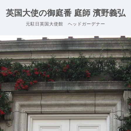
英国大使の御庭番 庭師 濱野義弘
元駐日英国大使館 ヘッドガーデナー