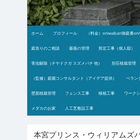
ホーム
プロフィール
（料金）oniwaban御庭番on
庭造りのご相談
薔薇の管理
剪定工事（個人邸）
害虫駆除（チヤドクガ スズメバチ 他）
別荘植栽管理
（監修）庭園コンサルタント（アイデア提供）
ベラン
壁面植栽管理
フェンス工事
移植工事
ワーク
メダカのお家
人工芝敷設工事
本宮プリンス・ウィリアムズパ