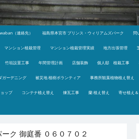
iwaban（連絡先）
福島県本宮市 プリンス・ウィリアムズパーク
問
マンション植栽管理
マンション植栽管理実績
地方出張管理
竹垣設置工事
年間管理計画
店舗装飾
個人邸 植栽工事
ダガーデニング
被災地 植樹ボランティア
事務所観葉植物植え替え
ショップ
コンテナ植え替え
煉瓦工事
蘭 植え替え
寄せ植え＆
ーク 御庭番 ０６０７０２