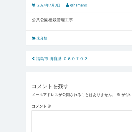
2024年7月3日
@hamano
公共公園植栽管理工事
未分類
投
福島市 御庭番 ０６０７０２
稿
ナ
コメントを残す
ビ
メールアドレスが公開されることはありません。
※
が付
ゲ
ー
コメント
※
シ
ョ