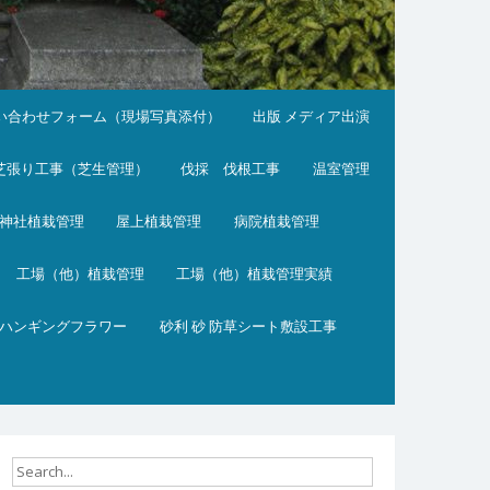
い合わせフォーム（現場写真添付）
出版 メディア出演
芝張り工事（芝生管理）
伐採 伐根工事
温室管理
神社植栽管理
屋上植栽管理
病院植栽管理
工場（他）植栽管理
工場（他）植栽管理実績
ハンギングフラワー
砂利 砂 防草シート敷設工事