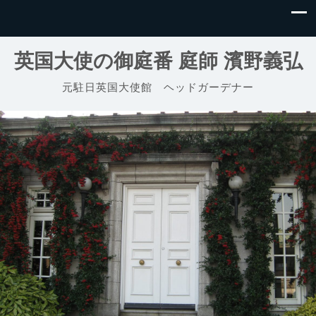
英国大使の御庭番 庭師 濱野義弘
元駐日英国大使館 ヘッドガーデナー