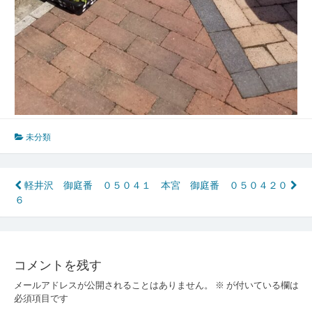
未分類
投
軽井沢 御庭番 ０５０４１
本宮 御庭番 ０５０４２０
６
稿
ナ
ビ
コメントを残す
ゲ
メールアドレスが公開されることはありません。
※
が付いている欄は
ー
必須項目です