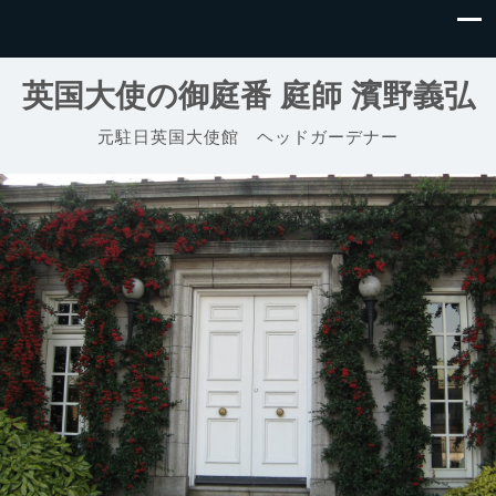
英国大使の御庭番 庭師 濱野義弘
元駐日英国大使館 ヘッドガーデナー