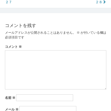
稿
２７
２８
ナ
ビ
ゲ
コメントを残す
ー
メールアドレスが公開されることはありません。
※
が付いている欄は
必須項目です
シ
コメント
※
ョ
ン
名前
※
メール
※