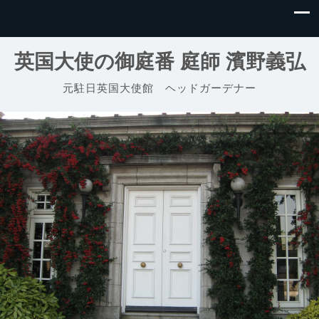
英国大使の御庭番 庭師 濱野義弘
元駐日英国大使館 ヘッドガーデナー