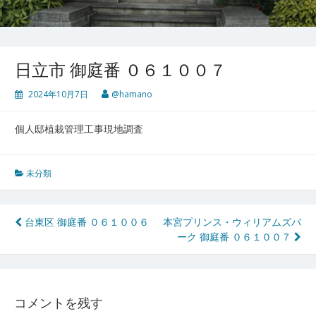
日立市 御庭番 ０６１００７
2024年10月7日
@hamano
個人邸植栽管理工事現地調査
未分類
投
台東区 御庭番 ０６１００６
本宮プリンス・ウィリアムズパ
ーク 御庭番 ０６１００７
稿
ナ
ビ
コメントを残す