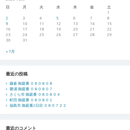
日
月
火
水
木
金
土
1
2
3
4
5
6
7
8
9
10
11
12
13
14
15
16
17
18
19
20
21
22
23
24
25
26
27
28
29
30
31
« 7月
最近の投稿
鎌倉 御庭番 ０８０８０８
勝浦 御庭番 ０８０８０７
さくら市 御庭番 ０８０８０４
町田 御庭番 ０８０８０１
福島市 御庭番2日目 ０８０７２２
最近のコメント