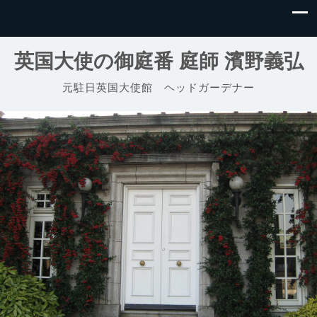
英国大使の御庭番 庭師 濱野義弘
元駐日英国大使館 ヘッドガーデナー