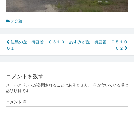
未分類
投
佐島の丘 御庭番 ０５１０
あすみが丘 御庭番 ０５１０
０１
０２
稿
ナ
ビ
コメントを残す
ゲ
メールアドレスが公開されることはありません。
※
が付いている欄は
ー
必須項目です
シ
コメント
※
ョ
ン