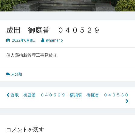
成田 御庭番 ０４０５２９
2022年6月8日
@hamano
個人邸植栽管理工事見積り
未分類
投
香取 御庭番 ０４０５２９
横須賀 御庭番 ０４０５３０
稿
ナ
ビ
コメントを残す