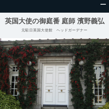
英国大使の御庭番 庭師 濱野義弘
元駐日英国大使館 ヘッドガーデナー