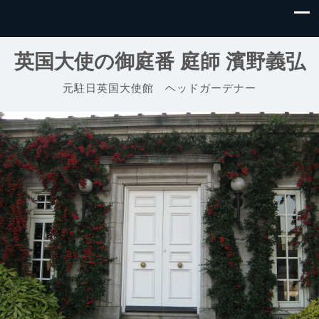
英国大使の御庭番 庭師 濱野義弘
元駐日英国大使館 ヘッドガーデナー