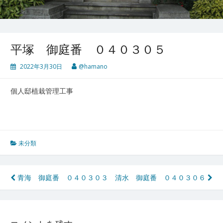
平塚 御庭番 ０４０３０５
2022年3月30日
@hamano
個人邸植栽管理工事
未分類
投
青海 御庭番 ０４０３０３
清水 御庭番 ０４０３０６
稿
ナ